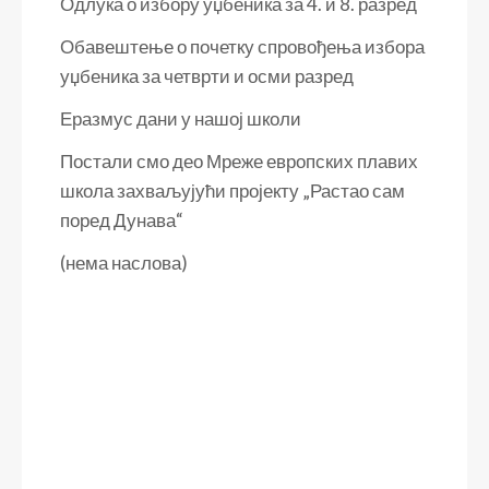
Одлука о избору уџбеника за 4. и 8. разред
Обавештење о почетку спровођења избора
уџбеника за четврти и осми разред
Еразмус дани у нашој школи
Постали смо део Мреже европских плавих
школа захваљујући пројекту „Растао сам
поред Дунава“
(нема наслова)