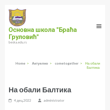
Skip
to
content
(Press
Основна школа "Браћа
Enter)
Груловић"
beska.edu.rs
Home
>
Актуелно
>
cometogether
>
На обали
Балтика
На обали Балтика
4 дец,2022
administrator