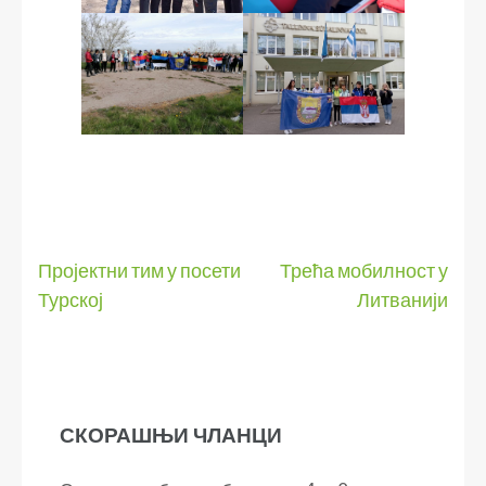
Кретање
Пројектни тим у посети
Трећа мобилност у
Турској
Литванији
чланка
СКОРАШЊИ ЧЛАНЦИ