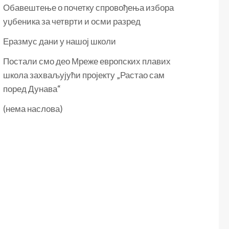
Обавештење о почетку спровођења избора
уџбеника за четврти и осми разред
Еразмус дани у нашој школи
Постали смо део Мреже европских плавих
школа захваљујући пројекту „Растао сам
поред Дунава“
(нема наслова)