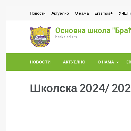
Skip
Новости
Актуелно
О нама
Erasmus+
УЧЕН
to
content
Основна школа "Браћ
(Press
beska.edu.rs
Enter)
НОВОСТИ
АКТУЕЛНО
О НАМА
E
Школска 2024/ 202