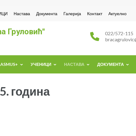
ИЦИ
Настава
Документа
Галерија
Контакт
Актуелно
а Груловић"
022/572-115
bracagrulovic
RASMUS+
УЧЕНИЦИ
НАСТАВА
ДОКУМЕНТА
5. година