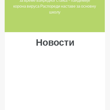
за време ванредног стања – пандемије
корона вируса Распореди наставе за основну
школу
Новости