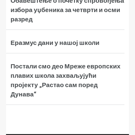
Обавештење о почетку спровођења
избора уџбеника за четврти и осми
разред
Еразмус дани у нашој школи
Постали смо део Мреже европских
плавих школа захваљујући
пројекту „Растао сам поред
Дунава“