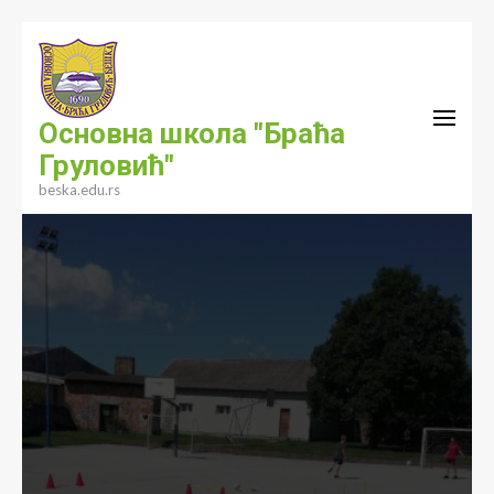
Skip
to
content
(Press
Основна школа "Браћа
Enter)
Груловић"
beska.edu.rs