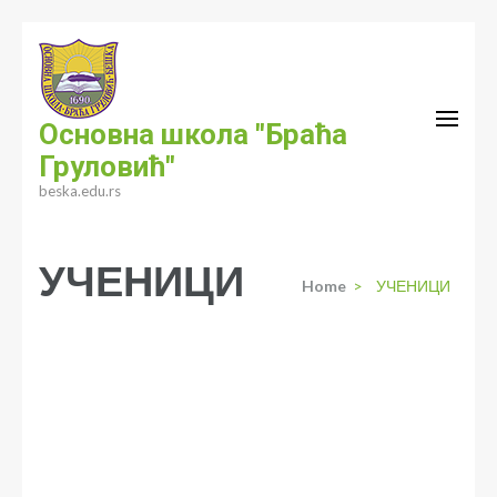
Skip
to
content
(Press
Основна школа "Браћа
Enter)
Груловић"
beska.edu.rs
УЧЕНИЦИ
Home
>
УЧЕНИЦИ