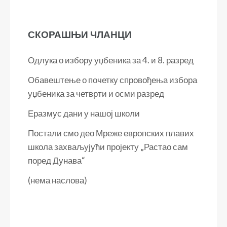
СКОРАШЊИ ЧЛАНЦИ
Одлука о избору уџбеника за 4. и 8. разред
Обавештење о почетку спровођења избора
уџбеника за четврти и осми разред
Еразмус дани у нашој школи
Постали смо део Мреже европских плавих
школа захваљујући пројекту „Растао сам
поред Дунава“
(нема наслова)