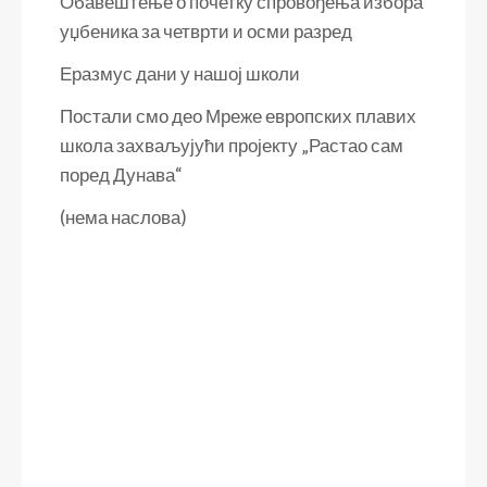
Обавештење о почетку спровођења избора
уџбеника за четврти и осми разред
Еразмус дани у нашој школи
Постали смо део Мреже европских плавих
школа захваљујући пројекту „Растао сам
поред Дунава“
(нема наслова)