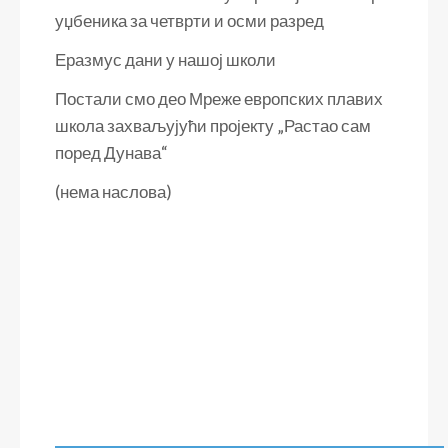
уџбеника за четврти и осми разред
Еразмус дани у нашој школи
Постали смо део Мреже европских плавих
школа захваљујући пројекту „Растао сам
поред Дунава“
(нема наслова)