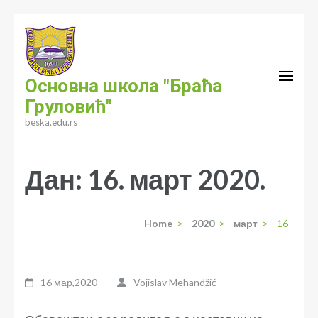
Skip
to
content
(Press
Основна школа "Браћа
Enter)
Груловић"
beska.edu.rs
Дан:
16. март 2020.
Home
>
2020
>
март
>
16
16 мар,2020
Vojislav Mehandžić