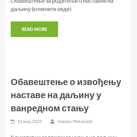
Обавештење за родитеље о наставни на
даљину (кликните овде)
READ MORE
Обавештење о извођењу
наставе на даљину у
ванредном стању
16 мар,2020
Vojislav Mehandžić