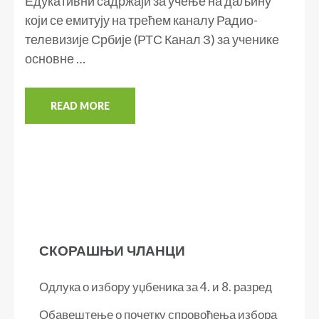
Едукативни садржаји за учење на даљину
који се емитују на трећем каналу Радио-
телевизије Србије (РТС Канал З) за ученике
основне …
READ MORE
СКОРАШЊИ ЧЛАНЦИ
Одлука о избору уџбеника за 4. и 8. разред
Обавештење о почетку спровођења избора