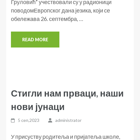
Груловић“ учествовали су у радионици
поводомЕвропског дана језика, који се
обележава 26. септембра, …
READ MORE
Стигли нам прваци, наши
нови јунаци
5 сеп,2023
administrator
У присуству родитеља и пријатеља школе,