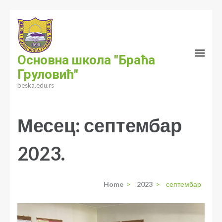
Skip
to
content
(Press
Основна школа "Браћа
Enter)
Груловић"
beska.edu.rs
Месец:
септембар
2023.
Home
>
2023
>
септембар