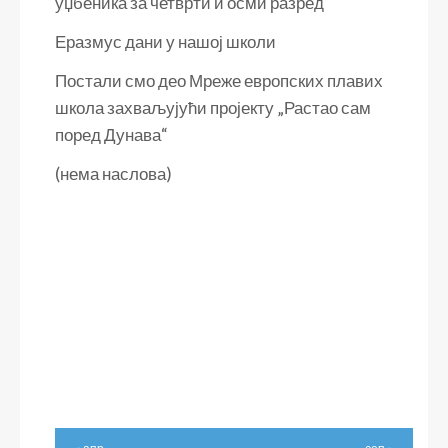
уџбеника за четврти и осми разред
Еразмус дани у нашој школи
Постали смо део Мреже европских плавих
школа захваљујући пројекту „Растао сам
поред Дунава“
(нема наслова)