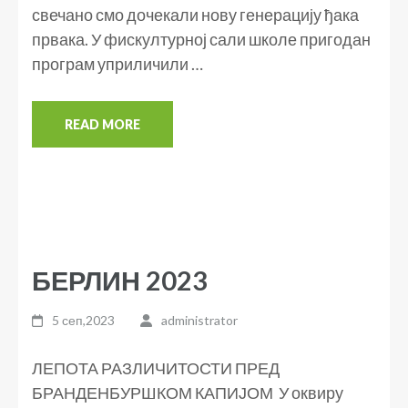
свечано смо дочекали нову генерацију ђака
првака. У фискултурној сали школе пригодан
програм уприличили …
READ MORE
БЕРЛИН 2023
5 сеп,2023
administrator
ЛЕПОТА РАЗЛИЧИТОСТИ ПРЕД
БРАНДЕНБУРШКОМ КАПИЈОМ У оквиру