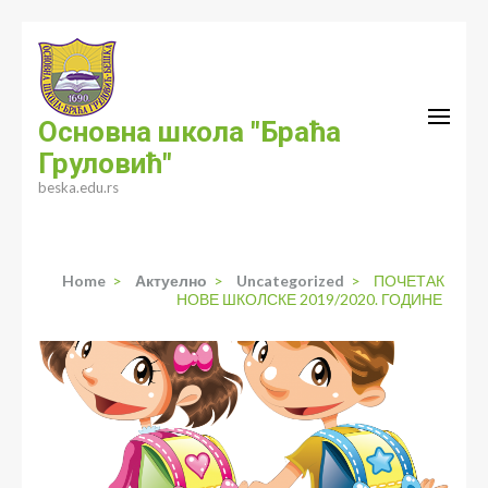
Skip
to
content
(Press
Основна школа "Браћа
Enter)
Груловић"
beska.edu.rs
Home
>
Актуелно
>
Uncategorized
>
ПОЧЕТАК
НОВЕ ШКОЛСКЕ 2019/2020. ГОДИНЕ