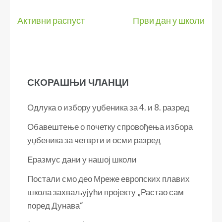
Кретање
Активни распуст
Први дан у школи
чланка
СКОРАШЊИ ЧЛАНЦИ
Одлука о избору уџбеника за 4. и 8. разред
Обавештење о почетку спровођења избора
уџбеника за четврти и осми разред
Еразмус дани у нашој школи
Постали смо део Мреже европских плавих
школа захваљујући пројекту „Растао сам
поред Дунава“