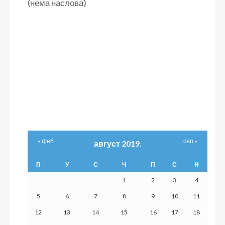
(нема наслова)
« феб
сеп »
август 2019.
П
У
С
Ч
П
С
Н
1
2
3
4
5
6
7
8
9
10
11
12
13
14
15
16
17
18