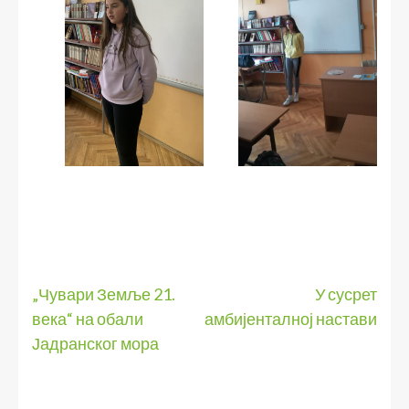
Кретање
„Чувари Земље 21.
У сусрет
века“ на обали
амбијенталној настави
чланка
Јадранског мора