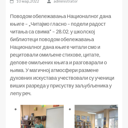
10 мар,2022
administrator
Поводом обележавања Националног дана
књиге – „Читајмо гласно – подели радост
читања са свима“ – 28.02. у школској
библиотеци поводом обележавања
Националног дана књиге читали смо и
рецитовали омиљене стихове, цитате,
делове омиљених књига и разговарали о
њима. У магичној атмосфери размене
духовних искустава учествовали су ученици
виших разреда у присуству заљубљеника у
лепу реч.