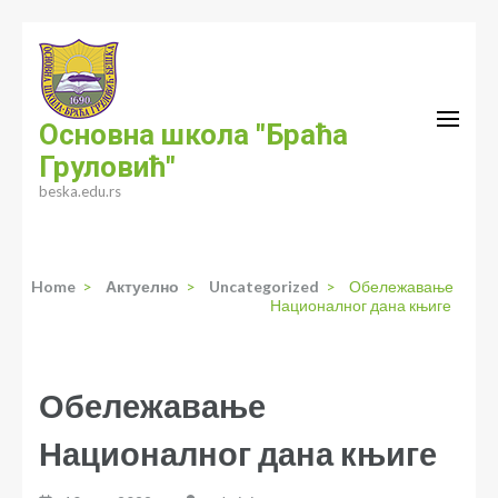
Skip
to
content
(Press
Основна школа "Браћа
Enter)
Груловић"
beska.edu.rs
Home
>
Актуелно
>
Uncategorized
>
Обележавање
Националног дана књиге
Обележавање
Националног дана књиге