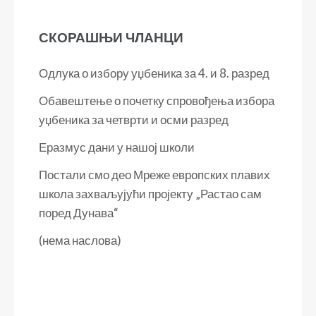
СКОРАШЊИ ЧЛАНЦИ
Одлука о избору уџбеника за 4. и 8. разред
Обавештење о почетку спровођења избора
уџбеника за четврти и осми разред
Еразмус дани у нашој школи
Постали смо део Мреже европских плавих
школа захваљујући пројекту „Растао сам
поред Дунава“
(нема наслова)