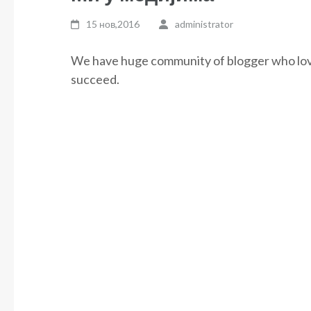
15 нов,2016
administrator
We have huge community of blogger who love
succeed.
Кретање
чланка