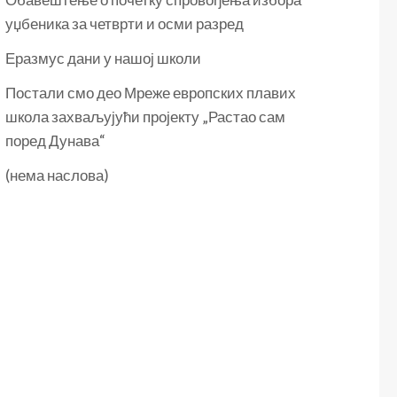
уџбеника за четврти и осми разред
Еразмус дани у нашој школи
Постали смо део Мреже европских плавих
школа захваљујући пројекту „Растао сам
поред Дунава“
(нема наслова)