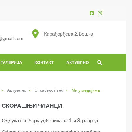
Карађорђева 2, Бешка
@gmail.com
ГАЛЕРИЈА
КОНТАКТ
АКТУЕЛНО
>
Актуелно
>
Uncategorized
>
Ми у медијима
СКОРАШЊИ ЧЛАНЦИ
Одлука о избору уџбеника за 4. и 8. разред
Обавештење о почетку спровођења избора