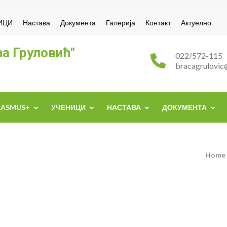
ИЦИ
Настава
Документа
Галерија
Контакт
Актуелно
а Груловић"
022/572-115
bracagrulovic
RASMUS+
УЧЕНИЦИ
НАСТАВА
ДОКУМЕНТА
Home