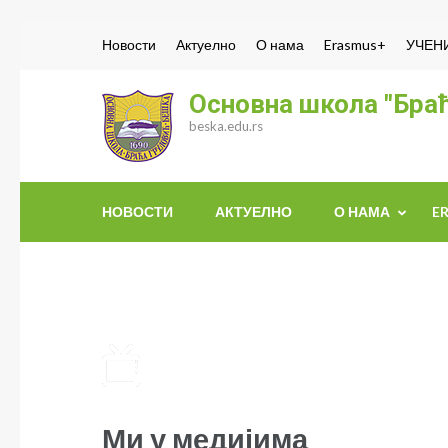
Skip
Новости
Актуелно
О нама
Erasmus+
УЧЕН
to
content
Основна школа "Браћ
(Press
beska.edu.rs
Enter)
НОВОСТИ
АКТУЕЛНО
О НАМА
E
Ми у медијима