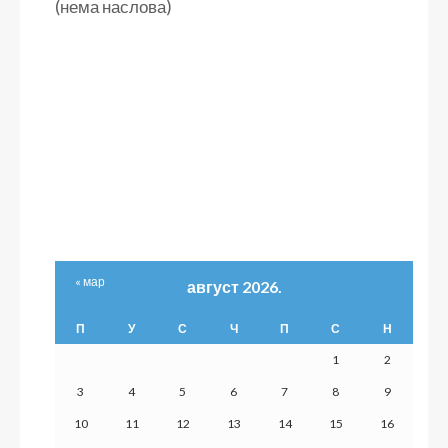
(нема наслова)
« мар
август 2026.
П
У
С
Ч
П
С
Н
1
2
3
4
5
6
7
8
9
10
11
12
13
14
15
16