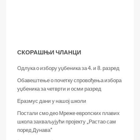
СКОРАШЊИ ЧЛАНЦИ
Одлука о избору уџбеника за 4. и 8. разред
Обавештење о почетку спровођења избора
уџбеника за четврти и осми разред
Еразмус дани у нашој школи
Постали смо део Мреже европских плавих
школа захваљујући пројекту „Растао сам
поред Дунава“