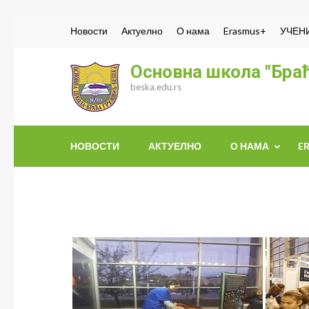
Skip
Новости
Актуелно
О нама
Erasmus+
УЧЕН
to
content
Основна школа "Браћ
(Press
beska.edu.rs
Enter)
НОВОСТИ
АКТУЕЛНО
О НАМА
E