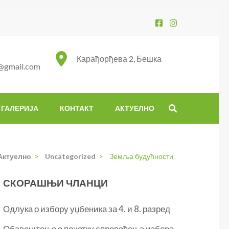
Карађорђева 2, Бешка
@gmail.com
ГАЛЕРИЈА
КОНТАКТ
АКТУЕЛНО
Актуелно
>
Uncategorized
>
Земља будућности
СКОРАШЊИ ЧЛАНЦИ
Одлука о избору уџбеника за 4. и 8. разред
Обавештење о почетку спровођења избора