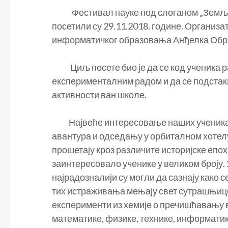
Фестивал науке под слоганом „Земља б
посетили су 29.11.2018. године. Организа
информатичког образовања Анђелка Обра
Циљ посете био је да се код ученика ра
експерименталним радом и да се подстак
активности ван школе.
Највеће интересовање наших ученика б
авантура и одседању у орбиталном хотелу
прошетају кроз различите историјске епох
заинтересовало ученике у великом броју.
најрадозналији су могли да сазнају како с
тих истраживања мењају свет сутрашњице
експерименти из хемије о пречишћавању в
математике, физике, технике, информатик