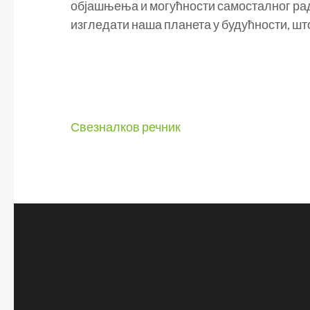
објашњења и могућности самосталног рада
изгледати наша планета у будућности, шт
Кретање
Свезналков речник
чланка