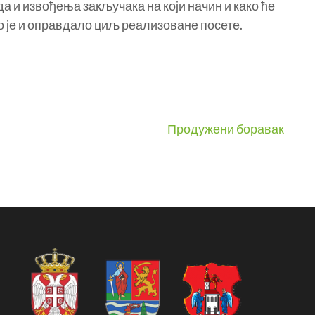
 и извођења закључака на који начин и како ће
о је и оправдало циљ реализоване посете.
Продужени боравак