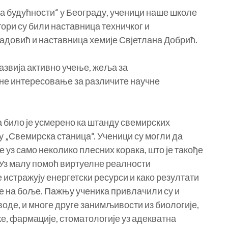
удућности“ у Београду, ученици наше школе
тори су били наставница техничког и
довић и наставница хемије Свјетлана Добрић.
звија активно учење, жеља за
не интересовање за различите научне
ило је усмерено ка штанду свемирских
 „Свемирска станица“. Ученици су могли да
е уз само неколико плесних корака, што је такође
 Уз малу помоћ виртуелне реалности
е истражују енергетски ресурси и како резултати
 на боље. Пажњу ученика привлачили су и
оде, и многе друге занимљивости из биологије,
е, фармације, стоматологије уз адекватна