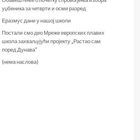
уџбеника за четврти и осми разред
Еразмус дани у нашој школи
Постали смо део Мреже европских плавих
школа захваљујући пројекту „Растао сам
поред Дунава“
(нема наслова)