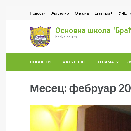
Skip
Новости
Актуелно
О нама
Erasmus+
УЧЕН
to
content
Основна школа "Браћ
(Press
beska.edu.rs
Enter)
НОВОСТИ
АКТУЕЛНО
О НАМА
E
Месец:
фебруар 20