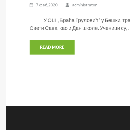
7 феб,2020
administrator
У ОШ „Браћа Груловић“ у Бешки, трад
Свети Сава, као и Дан школе. Ученици су, 
READ MORE