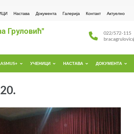
ИЦИ
Настава
Документа
Галерија
Контакт
Актуелно
а Груловић"
022/572-115
bracagrulovic
RASMUS+
УЧЕНИЦИ
НАСТАВА
ДОКУМЕНТА
20.