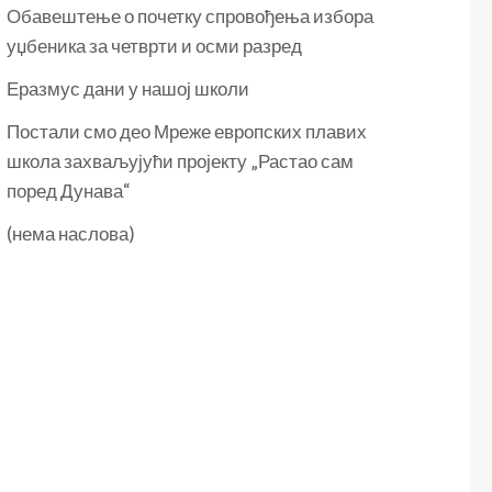
Обавештење о почетку спровођења избора
уџбеника за четврти и осми разред
Еразмус дани у нашој школи
Постали смо део Мреже европских плавих
школа захваљујући пројекту „Растао сам
поред Дунава“
(нема наслова)