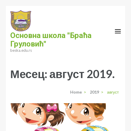
Skip
to
content
(Press
Основна школа "Браћа
Enter)
Груловић"
beska.edu.rs
Месец:
август 2019.
Home
>
2019
>
август