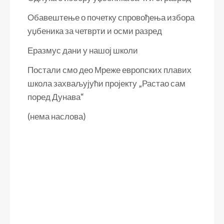
Обавештење о почетку спровођења избора
уџбеника за четврти и осми разред
Еразмус дани у нашој школи
Постали смо део Мреже европских плавих
школа захваљујући пројекту „Растао сам
поред Дунава“
(нема наслова)