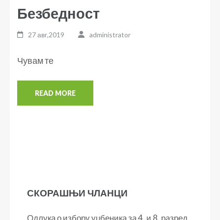
Безбедност
27 авг,2019
administrator
Чувам те
READ MORE
СКОРАШЊИ ЧЛАНЦИ
Одлука о избору уџбеника за 4. и 8. разред