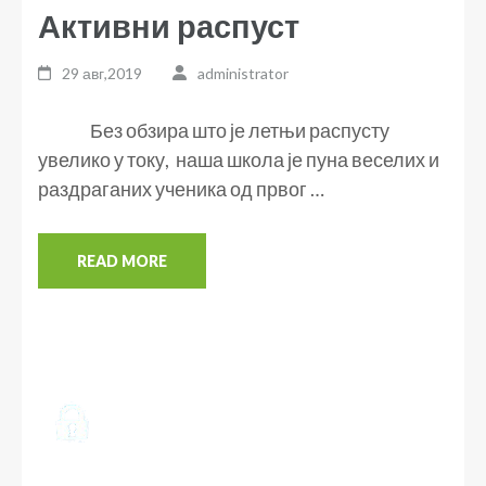
Активни распуст
29 авг,2019
administrator
Без обзира што је летњи распусту
увелико у току, наша школа је пуна веселих и
раздраганих ученика од првог …
READ MORE