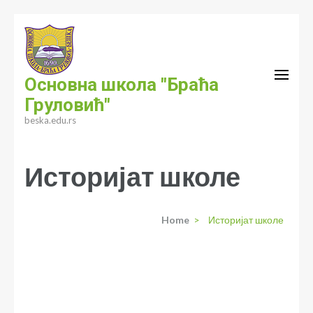
Skip
to
content
(Press
Основна школа "Браћа
Enter)
Груловић"
beska.edu.rs
Историјат школе
Home
>
Историјат школе