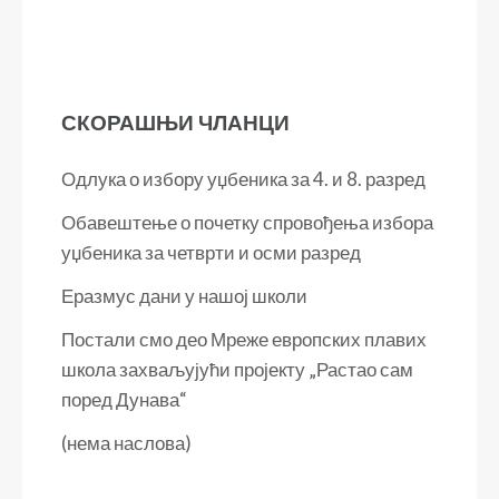
СКОРАШЊИ ЧЛАНЦИ
Одлука о избору уџбеника за 4. и 8. разред
Обавештење о почетку спровођења избора
уџбеника за четврти и осми разред
Еразмус дани у нашој школи
Постали смо део Мреже европских плавих
школа захваљујући пројекту „Растао сам
поред Дунава“
(нема наслова)