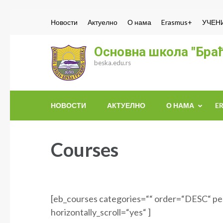
Skip
Новости
Актуелно
О нама
Erasmus+
УЧЕН
to
content
Основна школа "Браћ
(Press
beska.edu.rs
Enter)
НОВОСТИ
АКТУЕЛНО
О НАМА
E
Courses
[eb_courses categories=““ order=“DESC“ pe
horizontally_scroll=“yes“ ]