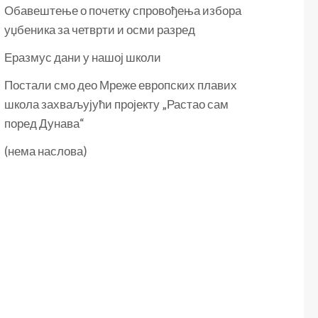
Обавештење о почетку спровођења избора
уџбеника за четврти и осми разред
Еразмус дани у нашој школи
Постали смо део Мреже европских плавих
школа захваљујући пројекту „Растао сам
поред Дунава“
(нема наслова)