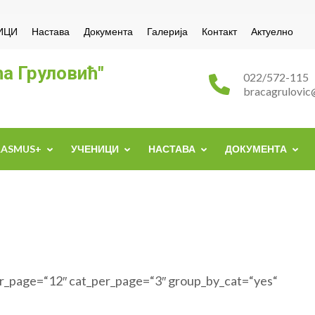
ИЦИ
Настава
Документа
Галерија
Контакт
Актуелно
а Груловић"
022/572-115
bracagrulovic
RASMUS+
УЧЕНИЦИ
НАСТАВА
ДОКУМЕНТА
r_page=“12″ cat_per_page=“3″ group_by_cat=“yes“